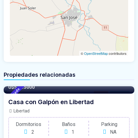
©
OpenStreetMap
contributors
Propiedades relacionadas
120/m²
- M2
U$S 105000
Destacado
Casas
For Venta
Casa con Galpón en Libertad
Libertad
Dormitorios
Baños
Parking
2
1
NA