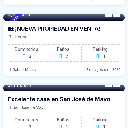
222/m²
- Sqft
U$S 279000
Destacado
Casas
Para Venta
🏡 ¡NUEVA PROPIEDAD EN VENTA!
Libertad
Dormitorios
Baños
Parking
3
2
1
Gabriel Molina
8 de agosto de 2025
180/m²
- Sqft
U$S 165.000
Casas
Para Venta
Excelente casa en San José de Mayo
San José de Mayo
Dormitorios
Baños
Parking
3
1
1