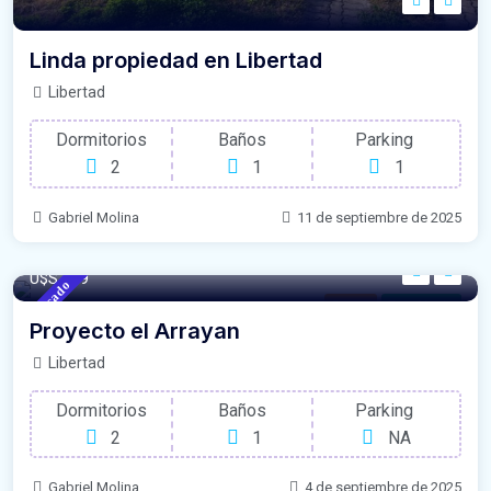
Linda propiedad en Libertad
Libertad
Dormitorios
Baños
Parking
2
1
1
Gabriel Molina
11 de septiembre de 2025
101/m²
- M2
U$S 209
Destacado
Casas
Para Venta
Proyecto el Arrayan
Libertad
Dormitorios
Baños
Parking
2
1
NA
Gabriel Molina
4 de septiembre de 2025