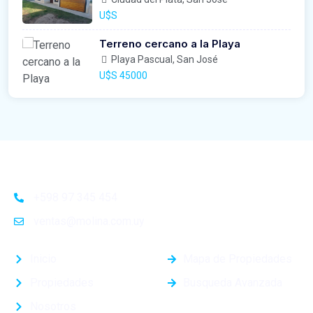
U$S
Terreno cercano a la Playa
Playa Pascual, San José
U$S 45000
+598 97 345 454
ventas@molina.com.uy
Inicio
Mapa de Propiedades
Propiedades
Busqueda Avanzada
Nosotros