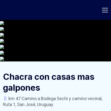
Chacra con casas mas
galpones
km 47 Camino a Bodega Sechi y camino vecinal,
Ruta 1, San José, Uruguay