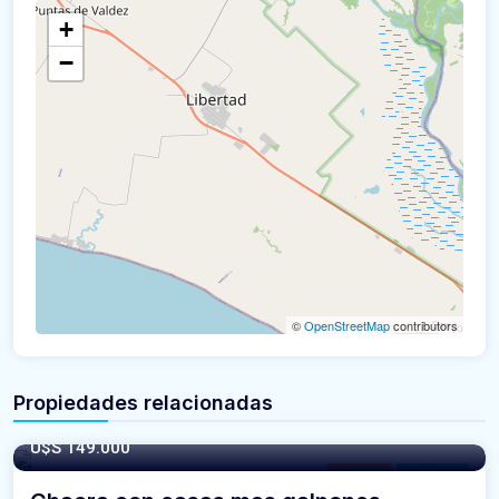
+
−
©
OpenStreetMap
contributors
Propiedades relacionadas
U$S 149.000
Chacras
For Venta