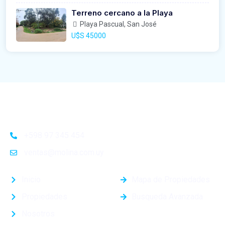
Terreno cercano a la Playa
Playa Pascual, San José
U$S 45000
+598 97 345 454
ventas@molina.com.uy
Inicio
Mapa de Propiedades
Propiedades
Busqueda Avanzada
Nosotros