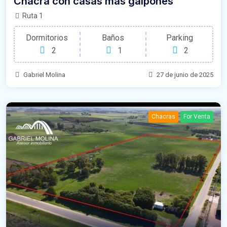
Chacra con casas mas galpones
Ruta 1
Dormitorios
Baños
Parking
2
1
2
Gabriel Molina
27 de junio de 2025
Chacras
For Venta