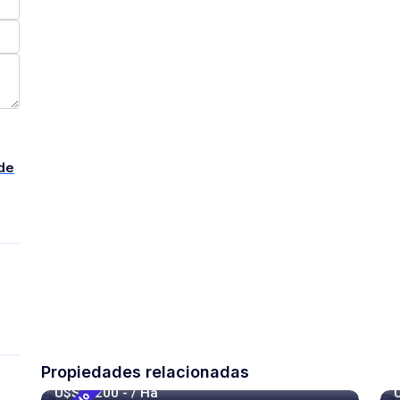
de
Propiedades relacionadas
U$S 6.200
- / Ha