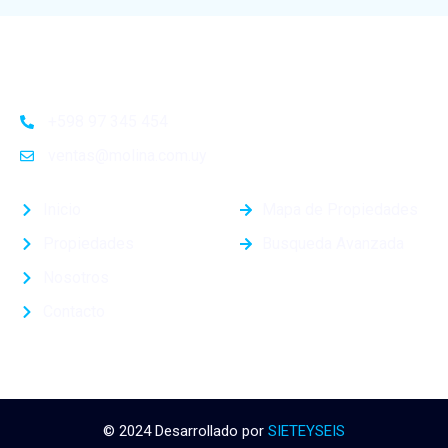
+598 97 345 454
ventas@molina.com.uy
Inicio
Mapa de Propiedades
Propiedades
Busqueda Avanzada
Nosotros
Contacto
© 2024 Desarrollado por
SIETEYSEIS