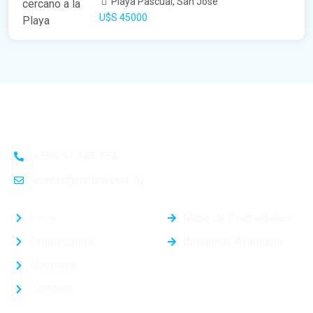
Playa Pascual, San José
U$S 45000
+598 97 345 454
ventas@molina.com.uy
Inicio
Mapa de Propiedades
Propiedades
Busqueda Avanzada
Nosotros
Contacto