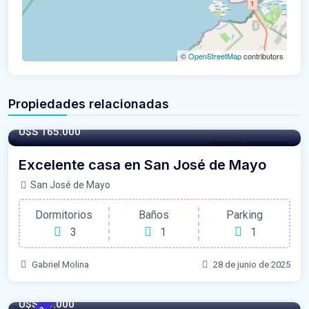
©
OpenStreetMap
contributors
Propiedades relacionadas
180/m²
- Sqft
U$S 165.000
Casas
For Venta
Excelente casa en San José de Mayo
San José de Mayo
Dormitorios
Baños
Parking
3
1
1
Gabriel Molina
28 de junio de 2025
U$S 79.000