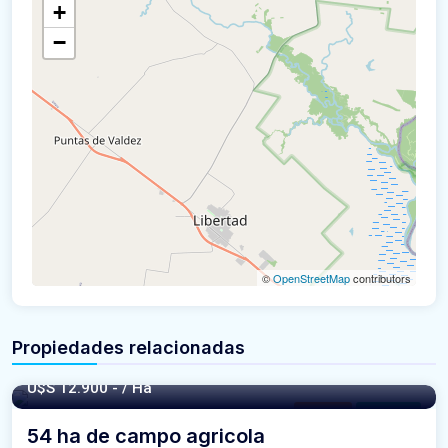
+
−
©
OpenStreetMap
contributors
Propiedades relacionadas
U$S 12.900
- / Ha
Campos
For Venta
54 ha de campo agricola