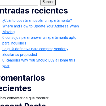
Buscar
ntradas recientes
¿Cuánto cuesta amueblar un apartamento?
Where and How to Update Your Address When
Moving
6 consejos para renovar un apartamento apto
para inquilinos
La guía definitiva para comprar, vender y
alquilar su propiedad
8 Reasons Why You Should Buy a Home this
year
omentarios
ecientes
 hay comentarios que mostrar.