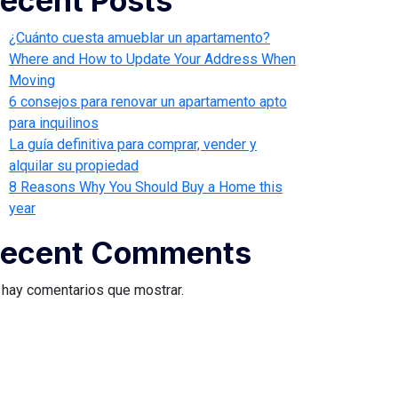
ecent Posts
¿Cuánto cuesta amueblar un apartamento?
Where and How to Update Your Address When
Moving
6 consejos para renovar un apartamento apto
para inquilinos
La guía definitiva para comprar, vender y
alquilar su propiedad
8 Reasons Why You Should Buy a Home this
year
ecent Comments
 hay comentarios que mostrar.