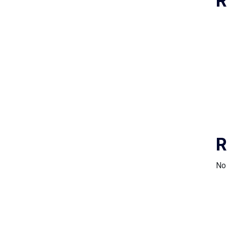
R
R
No