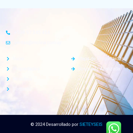
+598 97 345 454
ventas@molina.com.uy
Inicio
Mapa de Propiedades
Propiedades
Busqueda Avanzada
Nosotros
Contacto
© 2024 Desarrollado por
SIETEYSEIS