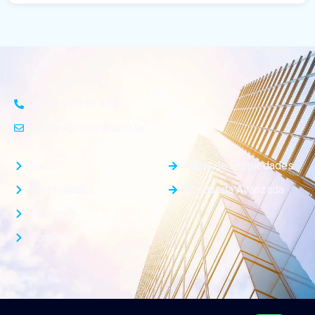
+598 97 345 454
ventas@molina.com.uy
Inicio
Mapa de Propiedades
Propiedades
Busqueda Avanzada
Nosotros
Contacto