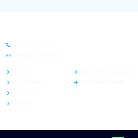
+598 97 345 454
ventas@molina.com.uy
Inicio
Mapa de Propiedades
Propiedades
Busqueda Avanzada
Nosotros
Contacto